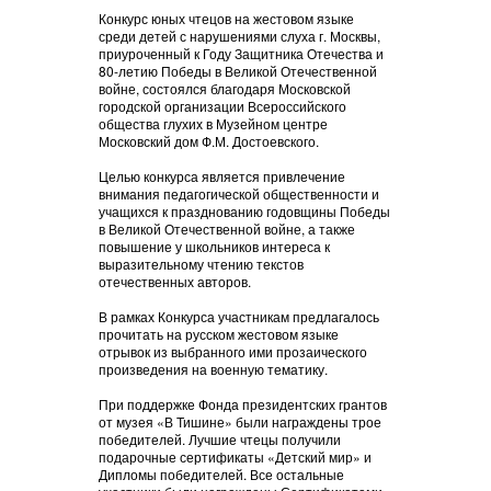
Конкурс юных чтецов на жестовом языке
среди детей с нарушениями слуха г. Москвы,
приуроченный к Году Защитника Отечества и
80-летию Победы в Великой Отечественной
войне, состоялся благодаря Московской
городской организации Всероссийского
общества глухих в Музейном центре
Московский дом Ф.М. Достоевского.
Целью конкурса является привлечение
внимания педагогической общественности и
учащихся к празднованию годовщины Победы
в Великой Отечественной войне, а также
повышение у школьников интереса к
выразительному чтению текстов
отечественных авторов.
В рамках Конкурса участникам предлагалось
прочитать на русском жестовом языке
отрывок из выбранного ими прозаического
произведения на военную тематику.
При поддержке Фонда президентских грантов
от музея «В Тишине» были награждены трое
победителей. Лучшие чтецы получили
подарочные сертификаты «Детский мир» и
Дипломы победителей. Все остальные