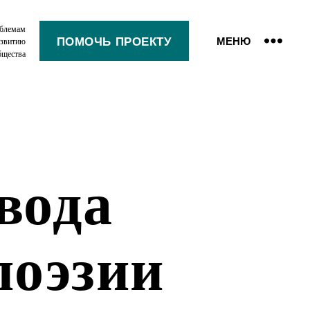
облемам
ПОМОЧЬ ПРОЕКТУ
МЕНЮ
азвитию
бщества
вода
поэзии