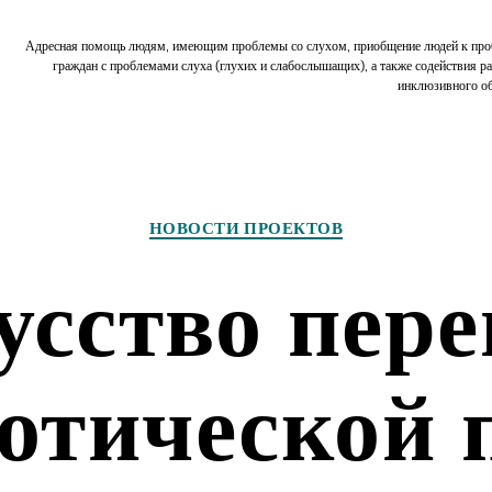
Адресная помощь людям, имеющим проблемы со слухом, приобщение людей к пр
граждан с проблемами слуха (глухих и слабослышащих), а также содействия р
инклюзивного о
Рубрики
НОВОСТИ ПРОЕКТОВ
усство пере
отической 