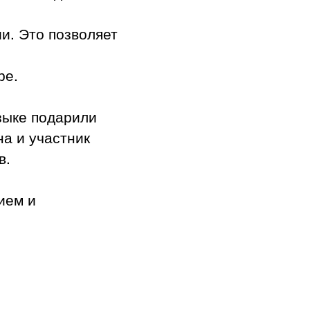
и. Это позволяет
ре.
зыке подарили
а и участник
в.
ием и