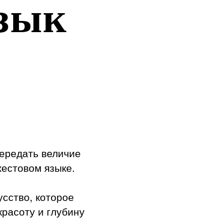
язык
ередать величие
жестовом языке.
усство, которое
красоту и глубину