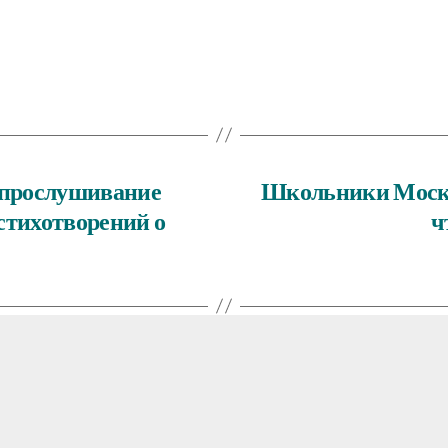
ь прослушивание
Школьники Москв
стихотворений о
ч