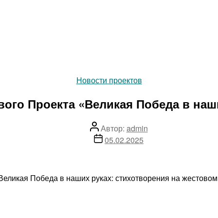
Рубрики
Новости проектов
вого Проекта «Великая Победа в наш
Автор
Автор:
admin
записи
Дата
05.02.2025
записи
еликая Победа в наших руках: стихотворения на жестовом