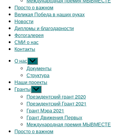
Международная премия МЫВМЕСТЕ
Просто о важном
Великая Победа в наших руках
Новости
Дипломы и благодарности
Фотогалерея
СМИ о нас
Контакты
О нас
Показывать
подменю
Документы
Структура
Наши проекты
Гранты
Показывать
подменю
Президентский грант 2020
Президентский Грант 2021
Грант Мэра 2021
Грант Движения Первых
Международная премия МЫВМЕСТЕ
Просто о важном