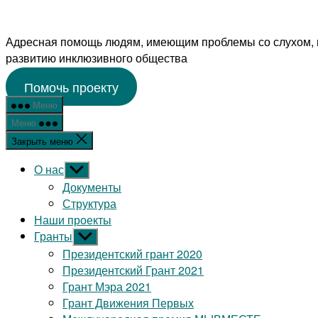
Перейти
к
Адресная помощь людям, имеющим проблемы со слухом, п
содержимому
развитию инклюзивного общества
Помочь проекту
Меню
Меню
Закрыть меню
О нас
Показывать
подменю
Документы
Структура
Наши проекты
Гранты
Показывать
подменю
Президентский грант 2020
Президентский Грант 2021
Грант Мэра 2021
Грант Движения Первых