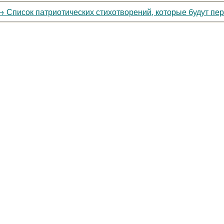
→
Список патриотических стихотворений, которые будут пе