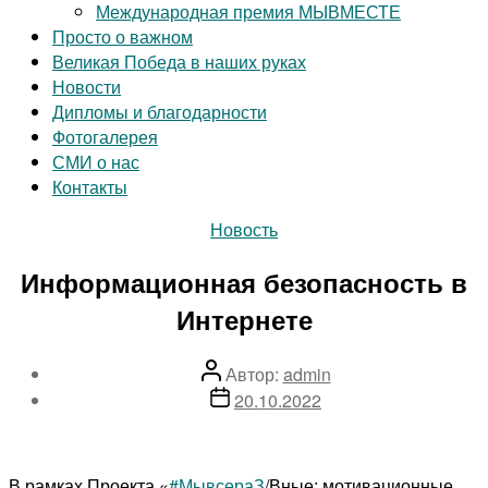
Международная премия МЫВМЕСТЕ
Просто о важном
Великая Победа в наших руках
Новости
Дипломы и благодарности
Фотогалерея
СМИ о нас
Контакты
Рубрики
Новость
Информационная безопасность в
Интернете
Автор
Автор:
admin
записи
Дата
20.10.2022
записи
В рамках Проекта «
#МывсераЗ
/Вные: мотивационные