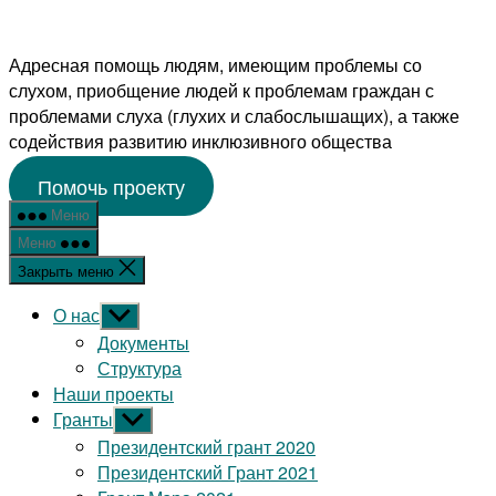
Перейти
к
Адресная помощь людям, имеющим проблемы со
содержимому
слухом, приобщение людей к проблемам граждан с
проблемами слуха (глухих и слабослышащих), а также
содействия развитию инклюзивного общества
Помочь проекту
Меню
Меню
Закрыть меню
О нас
Показывать
подменю
Документы
Структура
Наши проекты
Гранты
Показывать
подменю
Президентский грант 2020
Президентский Грант 2021