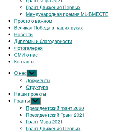
Грант Мэра 2021
Грант Движения Первых
Международная премия МЫВМЕСТЕ
Просто о важном
Великая Победа в наших руках
Новости
Дипломы и благодарности
Фотогалерея
СМИ о нас
Контакты
О нас
Показывать
подменю
Документы
Структура
Наши проекты
Гранты
Показывать
подменю
Президентский грант 2020
Президентский Грант 2021
Грант Мэра 2021
Грант Движения Первых