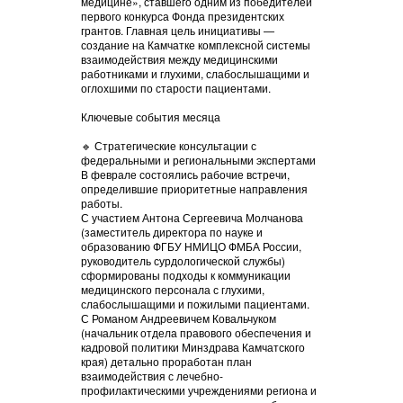
медицине», ставшего одним из победителей
первого конкурса Фонда президентских
грантов. Главная цель инициативы —
создание на Камчатке комплексной системы
взаимодействия между медицинскими
работниками и глухими, слабослышащими и
оглохшими по старости пациентами.
Ключевые события месяца
🔹 Стратегические консультации с
федеральными и региональными экспертами
В феврале состоялись рабочие встречи,
определившие приоритетные направления
работы.
С участием Антона Сергеевича Молчанова
(заместитель директора по науке и
образованию ФГБУ НМИЦО ФМБА России,
руководитель сурдологической службы)
сформированы подходы к коммуникации
медицинского персонала с глухими,
слабослышащими и пожилыми пациентами.
С Романом Андреевичем Ковальчуком
(начальник отдела правового обеспечения и
кадровой политики Минздрава Камчатского
края) детально проработан план
взаимодействия с лечебно-
профилактическими учреждениями региона и