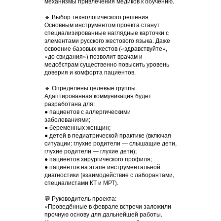
механизмы привлечения медиков к обучению.
🔹 Выбор технологического решения
Основным инструментом проекта станут
специализированные наглядные карточки с
элементами русского жестового языка. Даже
освоение базовых жестов («здравствуйте»,
«до свидания») позволит врачам и
медсёстрам существенно повысить уровень
доверия и комфорта пациентов.
🔹 Определены целевые группы
Адаптированная коммуникация будет
разработана для:
● пациентов с аллергическими
заболеваниями;
● беременных женщин;
● детей в педиатрической практике (включая
ситуации: глухие родители — слышащие дети,
глухие родители — глухие дети);
● пациентов хирургического профиля;
● пациентов на этапе инструментальной
диагностики (взаимодействие с лаборантами,
специалистами КТ и МРТ).
💬 Руководитель проекта:
«Проведённые в феврале встречи заложили
прочную основу для дальнейшей работы.