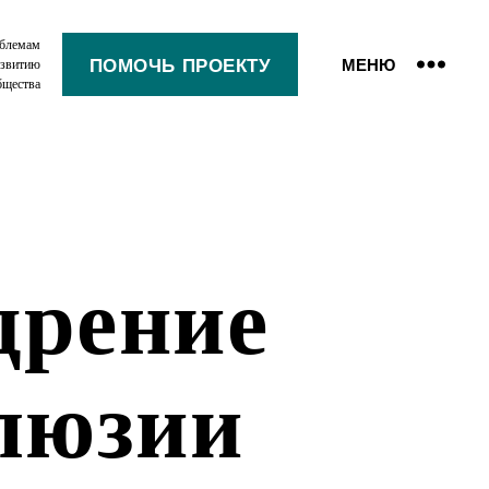
облемам
ПОМОЧЬ ПРОЕКТУ
МЕНЮ
азвитию
бщества
дрение
люзии