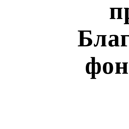
п
Благ
фон