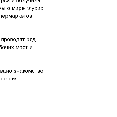
мы о мире глухих
пермаркетов
 проводят ряд
бочих мест и
овано знакомство
троения