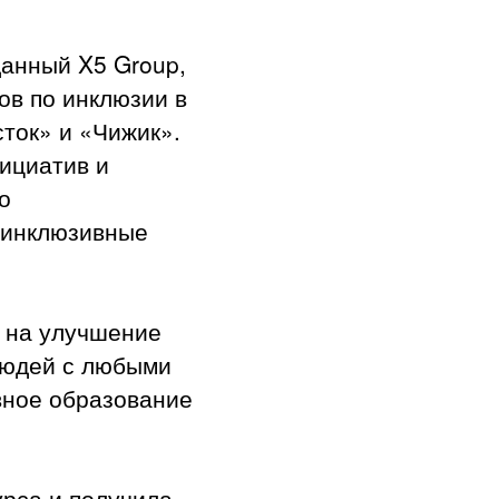
анный X5 Group,
ов по инклюзии в
ток» и «Чижик».
ициатив и
о
ь инклюзивные
 на улучшение
людей с любыми
вное образование
рса и получила