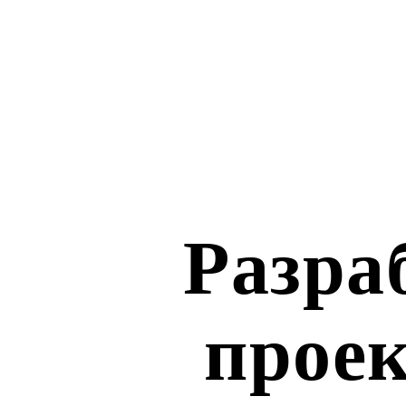
Разра
прое