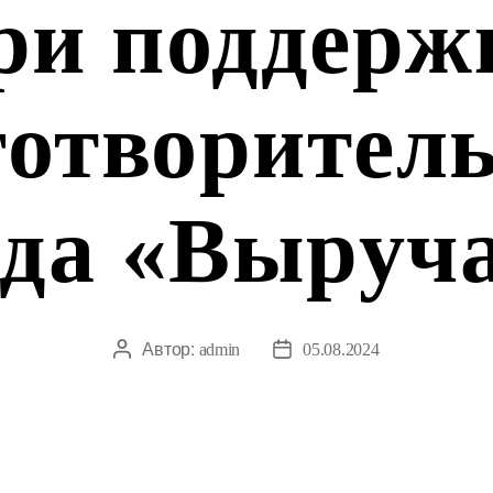
ри поддерж
отворител
да «Выруч
Автор:
Автор
Дата
admin
05.08.2024
записи
записи