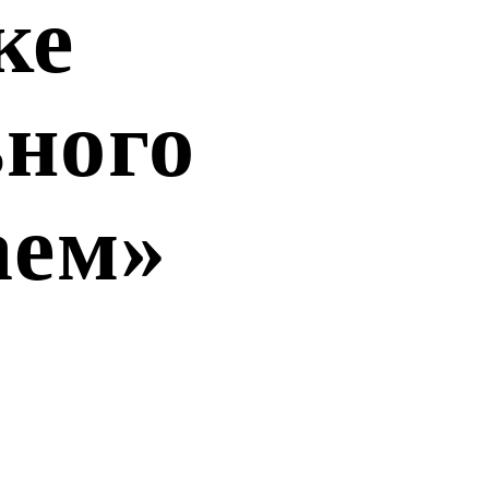
ке
ьного
аем»