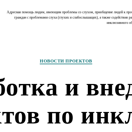
Адресная помощь людям, имеющим проблемы со слухом, приобщение людей к пр
граждан с проблемами слуха (глухих и слабослышащих), а также содействия р
инклюзивного о
Рубрики
НОВОСТИ ПРОЕКТОВ
ботка и вне
ктов по инк