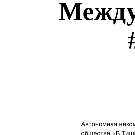
Между
Автономная неко
общества «В Тиш