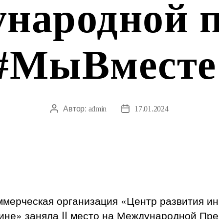
народной 
#МыВместе
Автор:
Автор
Дата
admin
17.01.2024
записи
записи
ммерческая организация «Центр развития и
ине» заняла II место на Международной 