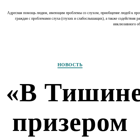
Адресная помощь людям, имеющим проблемы со слухом, приобщение людей к пр
граждан с проблемами слуха (глухих и слабослышащих), а также содействия р
инклюзивного о
Рубрики
НОВОСТЬ
 «В Тишине
призером