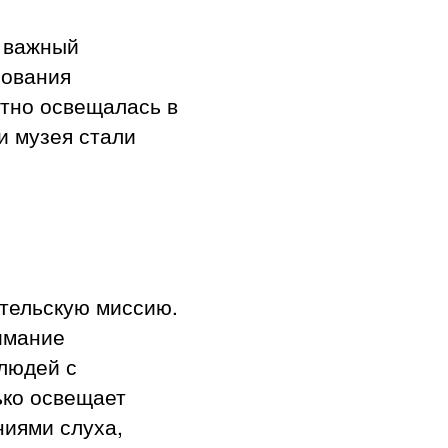
к важный
рования
атно освещалась в
и музея стали
тельскую миссию.
имание
людей с
ько освещает
ниями слуха,