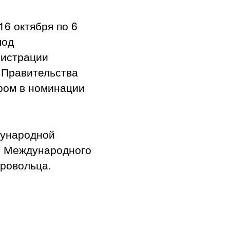
16 октября по 6
под
нистрации
 Правительства
ром в номинации
дународной
х Международного
ровольца.