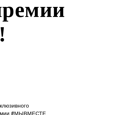
премии
!
нклюзивного
Премии #МЫВМЕСТЕ