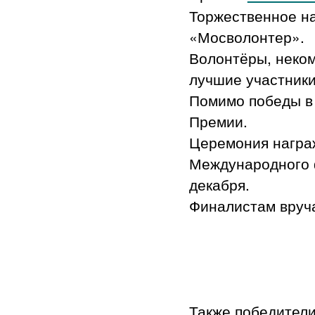
Торжественное на
«Мосволонтер».
Волонтёры, неком
лучшие участники
Помимо победы в
Премии.
Церемония награж
Международного 
декабря.
Финалистам вруча
Также победители