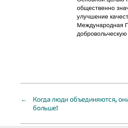
общественно зна
улучшение качест
Международная П
добровольческую 
←
Когда люди объединяются, он
больше!