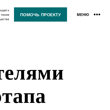
юдей к
ПОМОЧЬ ПРОЕКТУ
МЕНЮ
 также
щества
телями
этапа