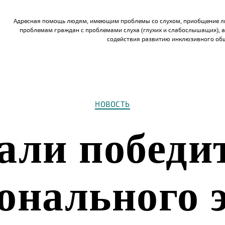
Адресная помощь людям, имеющим проблемы со слухом, приобщение л
проблемам граждан с проблемами слуха (глухих и слабослышащих), а
содействия развитию инклюзивного об
Рубрики
НОВОСТЬ
али победи
онального 