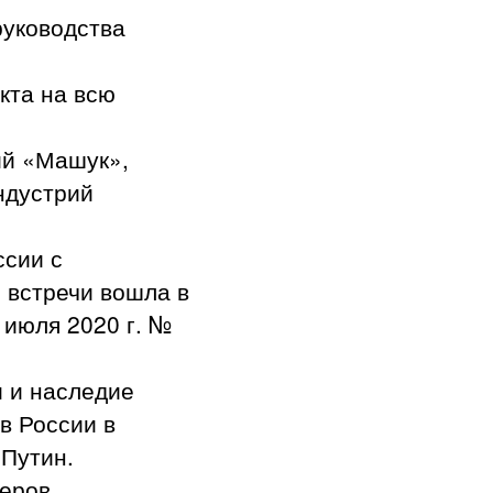
руководства
кта на всю
ий «Машук»,
ндустрий
ссии с
 встречи вошла в
 июля 2020 г. №
 и наследие
в России в
 Путин.
деров