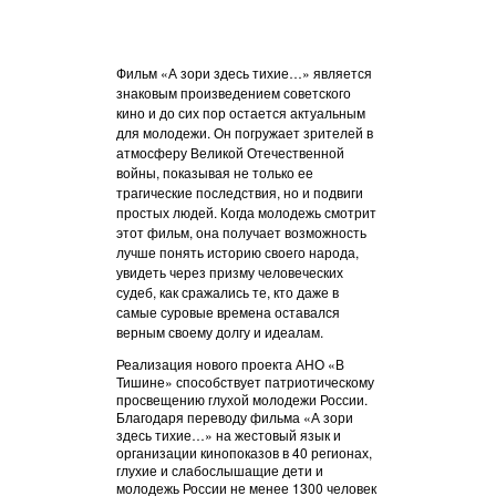
Фильм «А зори здесь тихие…» является
знаковым произведением советского
кино и до сих пор остается актуальным
для молодежи. Он погружает зрителей в
атмосферу Великой Отечественной
войны, показывая не только ее
трагические последствия, но и подвиги
простых людей. Когда молодежь смотрит
этот фильм, она получает возможность
лучше понять историю своего народа,
увидеть через призму человеческих
судеб, как сражались те, кто даже в
самые суровые времена оставался
верным своему долгу и идеалам.
Реализация нового проекта АНО «В
Тишине» способствует патриотическому
просвещению глухой молодежи России.
Благодаря переводу фильма «А зори
здесь тихие…» на жестовый язык и
организации кинопоказов в 40 регионах,
глухие и слабослышащие дети и
молодежь России не менее 1300 человек